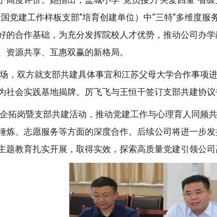
全国党建工作样板支部”培育创建单位）中“三特”多维度服
好的合作基础，为充分发挥院校人才优势，推动公司办学
、资源共享、互惠双赢的新格局。
场，双方就支部共建具体事宜和江苏父母大学合作事项进
为社会实践基地揭牌。厉飞飞与王恒干签订支部共建协议
企拓岗暨支部共建活动，推动党建工作与心理育人同频共
锤炼、志愿服务等方面的深度合作。后续公司将进一步发
主题教育扎实开展，取得实效，探索高质量党建引领公司