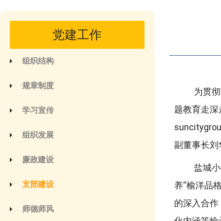
党建工作
组织结构
规章制度
为贯彻
题教育走深走
学习宣传
sunci
组织发展
副董事长刘
廉政建设
盐城小
支部建设
养“榆洋品
的深入合作
师德师风
化内涵等给