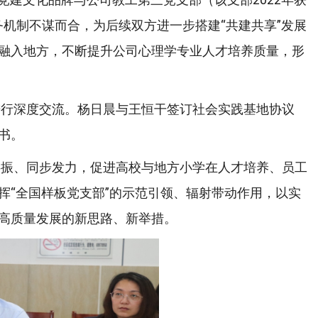
务机制不谋而合，为后续双方进一步搭建“共建共享”发展
融入地方，不断提升公司心理学专业人才培养质量，形
行深度交流。杨日晨与王恒干签订社会实践基地协议
书。
振、同步发力，促进高校与地方小学在人才培养、员工
挥“全国样板党支部”的示范引领、辐射带动作用，以实
高质量发展的新思路、新举措。