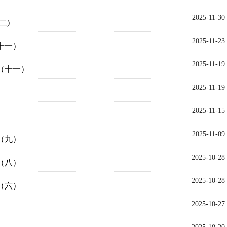
2025-11-30
二)
2025-11-23
十一）
2025-11-19
动（十一）
2025-11-19
2025-11-15
2025-11-09
（九）
2025-10-28
（八）
2025-10-28
（六）
2025-10-27