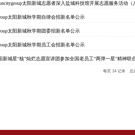
uncitygroup太阳新城志愿者深入盐城科技馆开展志愿服务活动（
itygroup太阳新城秋学期自律会招新名单公示
itygroup太阳新城秋学期团委招新名单公示
itygroup太阳新城秋学期员工会招新名单公示
roup太阳新城星“核”灿烂志愿宣讲团参加全国老员工“两弹一星”精神
每页
14
记录
总