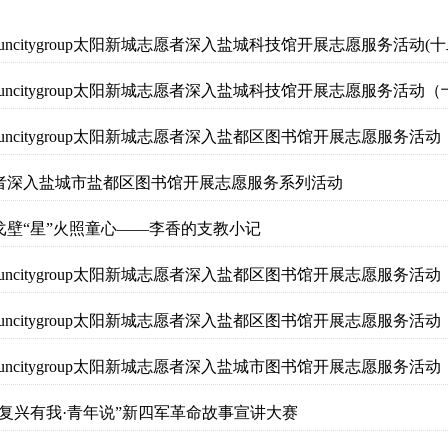
ncitygroup太阳新城志愿者深入盐城科技馆开展志愿服务活动(十
uncitygroup太阳新城志愿者深入盐城科技馆开展志愿服务活动（
uncitygroup太阳新城志愿者深入盐都区图书馆开展志愿服务活
者深入盐城市盐都区图书馆开展志愿服务系列活动
戈壁“星”火照童心——李香的支教小记
uncitygroup太阳新城志愿者深入盐都区图书馆开展志愿服务活动
uncitygroup太阳新城志愿者深入盐都区图书馆开展志愿服务活动
uncitygroup太阳新城志愿者深入盐城市图书馆开展志愿服务活动
复兴有我·青年说”新四军革命故事宣讲大赛