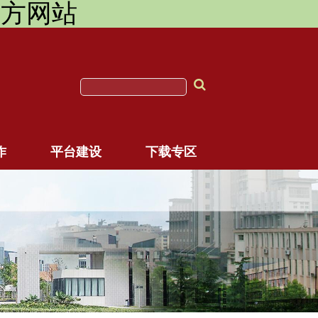
团官方网站
作
平台建设
下载专区