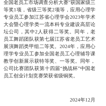
全国老员工市场调查分析大赛”获国家级三
等奖
1项，省级三等奖2项等
，应用心理学
专业员工参加
江苏省心理学会
2023年学术
大会暨心理学类一流本科专业建设高层论
坛
公司，其中
2人获得二等奖。同年，老
员工舞蹈团队获第七届江苏省老员工艺术
展演舞蹈类甲组二等奖。2024年，应用心
理学专业员工参加
全国老员工心理辅导课
教学创新展示
获
特等奖、一等奖
。同年，
公司比赛团队获第十四届
“挑战杯”中国老
员工创业计划竞赛荣获省级铜奖。
2024年12月