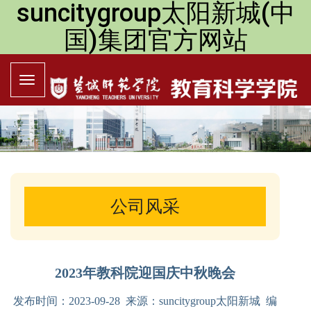
suncitygroup太阳新城(中
国)集团官方网站
公司风采
2023年教科院迎国庆中秋晚会
发布时间：2023-09-28 来源：suncitygroup太阳新城 编