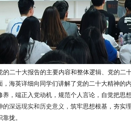
党的二十大报告的主要内容和整体逻辑、党的二
面，海英详细向同学们讲解了党的二十大精神的
修养，端正入党动机，规范个人言论，自觉把思
神的深远现实和历史意义，
筑牢思想根基，夯实
织靠拢。