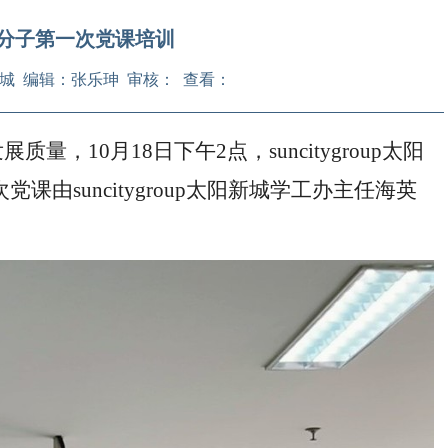
极分子第一次党课培训
up太阳新城 编辑：张乐珅 审核： 查看：
发展质量，
10
月
18
日下午
2
点，suncitygroup太阳
由suncitygroup太阳新城学工办主任海英