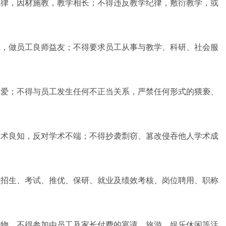
律，因材施教，教学相长；不得违反教学纪律，敷衍教学，或
，做员工良师益友；不得要求员工从事与教学、科研、社会服
爱；不得与员工发生任何不正当关系，严禁任何形式的猥亵、
术良知，反对学术不端；不得抄袭剽窃、篡改侵吞他人学术成
招生、考试、推优、保研、就业及绩效考核、岗位聘用、职称
物，不得参加由员工及家长付费的宴请、旅游、娱乐休闲等活