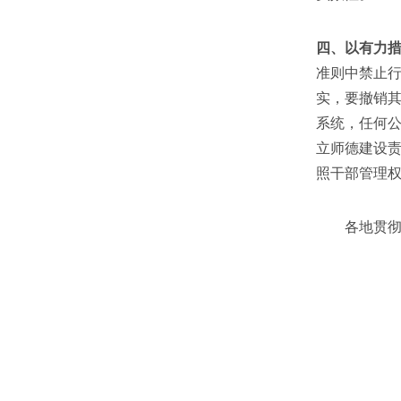
四、以有力
准则中禁止
实，要撤销
系统，任何
立师德建设
照干部管理
各地贯彻落