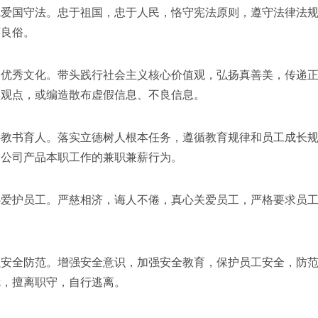
国守法。忠于祖国，忠于人民，恪守宪法原则，遵守法律法规
序良俗。
秀文化。带头践行社会主义核心价值观，弘扬真善美，传递正
误观点，或编造散布虚假信息、不良信息。
书育人。落实立德树人根本任务，遵循教育规律和员工成长规
响公司产品本职工作的兼职兼薪行为。
护员工。严慈相济，诲人不倦，真心关爱员工，严格要求员工
全防范。增强安全意识，加强安全教育，保护员工安全，防范
危，擅离职守，自行逃离。