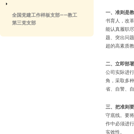
一、准则是
全国党建工作样板支部——教工
书育人，改
第三党支部
能认真履职
题、突出问
超的高素质
二、立即部
公司实际进
角，采取多
省、自警、
三、把准则
守底线。要
作中必须进行
实效性。