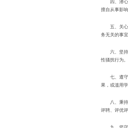
四、潜心教
擅自从事影
五、关心爱
务无关的事
六、坚持言
性骚扰行为
七、遵守学
果，或滥用
八、秉持公
评聘、评优
九、坚守廉