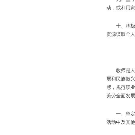
动，或利用
十、积极奉
资源谋取个
教师是人类
展和民族振
感，规范职
美劳全面发
一、坚定政
活动中及其