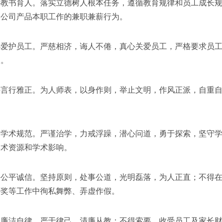
书育人。落实立德树人根本任务，遵循教育规律和员工成长规
响公司产品本职工作的兼职兼薪行为。
护员工。严慈相济，诲人不倦，真心关爱员工，严格要求员工
宜。
行雅正。为人师表，以身作则，举止文明，作风正派，自重自
。
术规范。严谨治学，力戒浮躁，潜心问道，勇于探索，坚守学
学术资源和学术影响。
平诚信。坚持原则，处事公道，光明磊落，为人正直；不得在
评奖等工作中徇私舞弊、弄虚作假。
洁自律。严于律己，清廉从教；不得索要、收受员工及家长财