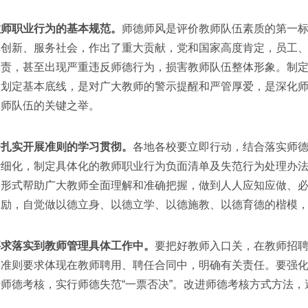
教师职业行为的基本规范。
师德师风是评价教师队伍素质的第一
革创新、服务社会，作出了重大贡献，党和国家高度肯定，员工
尽责，甚至出现严重违反师德行为，损害教师队伍整体形象。制
题划定基本底线，是对广大教师的警示提醒和严管厚爱，是深化
教师队伍的关键之举。
署扎实开展准则的学习贯彻。
各地各校要立即行动，结合落实师
行细化，制定具体化的教师职业行为负面清单及失范行为处理办
种形式帮助广大教师全面理解和准确把握，做到人人应知应做、
自励，自觉做以德立身、以德立学、以德施教、以德育德的楷模
要求落实到教师管理具体工作中。
要把好教师入口关，在教师招
将准则要求体现在教师聘用、聘任合同中，明确有关责任。要强
师德考核，实行师德失范“一票否决”。改进师德考核方式方法