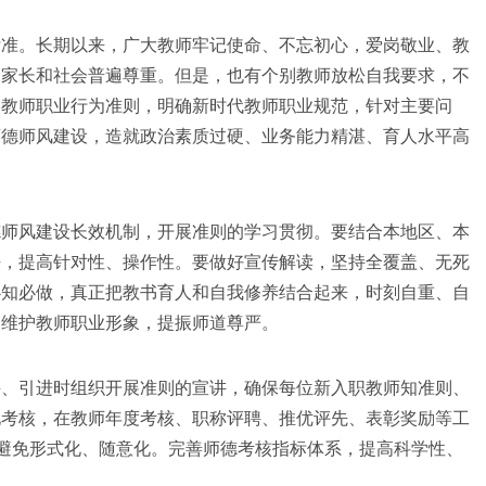
标准。长期以来，广大教师牢记使命、不忘初心，爱岗敬业、教
、家长和社会普遍尊重。但是，也有个别教师放松自我要求，不
定教师职业行为准则，明确新时代教师职业规范，针对主要问
师德师风建设，造就政治素质过硬、业务能力精湛、育人水平高
德师风建设长效机制，开展准则的学习贯彻。要结合本地区、本
法，提高针对性、操作性。要做好宣传解读，坚持全覆盖、无死
必知必做，真正把教书育人和自我修养结合起来，时刻自重、自
，维护教师职业形象，提振师道尊严。
聘、引进时组织开展准则的宣讲，确保每位新入职教师知准则、
化考核，在教师年度考核、职称评聘、推优评先、表彰奖励等工
，避免形式化、随意化。完善师德考核指标体系，提高科学性、