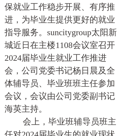
保就业工作稳步开展、有序推
进，为毕业生提供更好的就业
指导服务。suncitygroup太阳新
城近日在主楼
1108
会议室召开
2024
届毕业生就业工作推进
会，公司党委书记杨日晨及全
体辅导员、毕业班班主任参加
会议，会议由公司党委副书记
海英主持。
会上，毕业班辅导员班主
任对
2024
届毕业生的就业现状