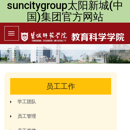
suncitygroup太阳新城(中
国)集团官方网站
员工工作
学工团队
员工管理