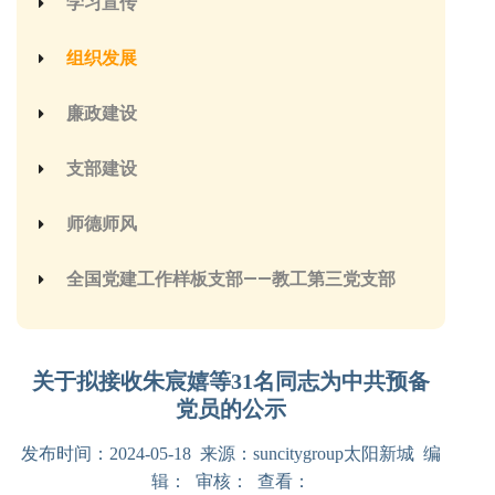
学习宣传
组织发展
廉政建设
支部建设
师德师风
全国党建工作样板支部——教工第三党支部
关于拟接收朱宸嬉等31名同志为中共预备
党员的公示
发布时间：2024-05-18 来源：suncitygroup太阳新城 编
辑： 审核： 查看：