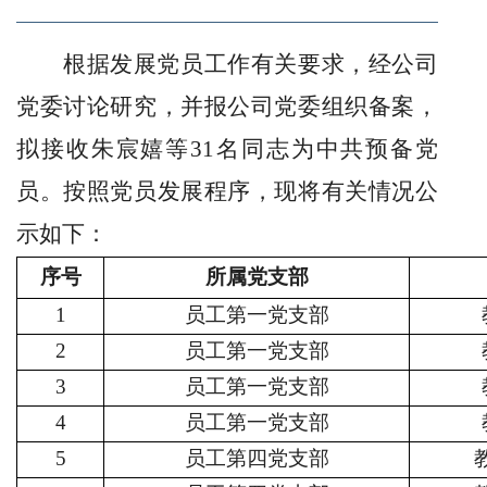
根据发展党员工作有关要求，经公司
党委讨论研究，并报公司党委组织备案，
拟接收朱宸嬉等
31
名同志为中共预备党
员。按照党员发展程序，现将有关情况公
示如下：
序号
所属党支部
1
员工第一党支部
2
员工第一党支部
3
员工第一党支部
4
员工第一党支部
5
员工第四党支部