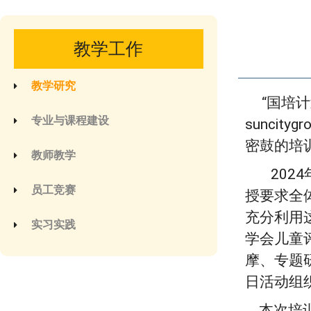
教学工作
教学研究
“国培
专业与课程建设
sunci
密鼓的培
教师教学
202
员工竞赛
授要求全
充分利用
实习实践
学会儿童
摩、专题
日活动组
本次培