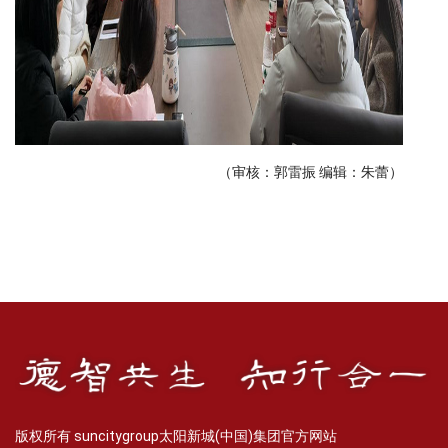
（审核：郭雷振 编辑：朱蕾）
版权所有 suncitygroup太阳新城(中国)集团官方网站