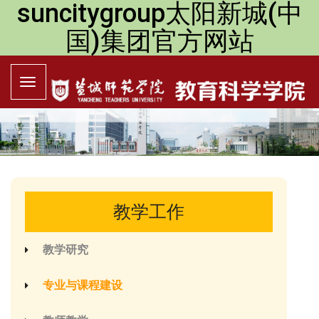
suncitygroup太阳新城(中
国)集团官方网站
教学工作
教学研究
专业与课程建设