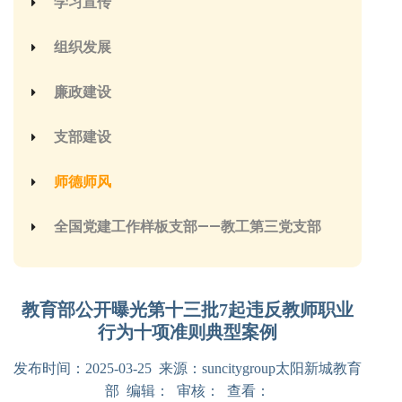
学习宣传
组织发展
廉政建设
支部建设
师德师风
全国党建工作样板支部——教工第三党支部
教育部公开曝光第十三批7起违反教师职业
行为十项准则典型案例
发布时间：2025-03-25 来源：suncitygroup太阳新城教育
部 编辑： 审核： 查看：