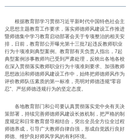
根据教育部学习贯彻习近平新时代中国特色社会主
义思想主题教育工作要求，落实师德师风建设工作推进
暨师德集中学习教育启动部署会关于专项整治的相关安
排，日前，教育部公开曝光第十三批7起违反教师职业
行为十项准则典型案例。教育部有关负责人指出，7起
典型案例涉事教师均已受到严肃处理，反映出各地各校
在深入贯彻落实教师职业行为十项准则要求、加强教师
思想政治和师德师风建设工作中，始终把师德师风作为
评价教师队伍素质的第一标准，亮明对师德违规“零容
忍”、严惩师德违规行为的坚定态度。
各地教育部门和公司要认真贯彻落实党中央有关决
策部署，持续完善师德师风建设长效机制，把严格的制
度规定和日常教育督导相结合，突出全员全方位全过程
师德养成，引导广大教师自律自强，形成自觉践行良好
师德、维护良好师风学风的有利环境。