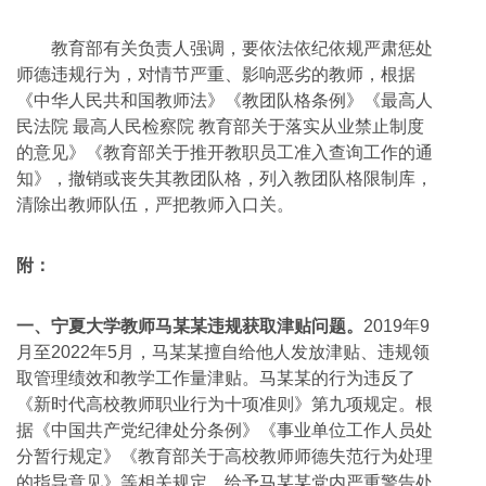
教育部有关负责人强调，要依法依纪依规严肃惩处
师德违规行为，对情节严重、影响恶劣的教师，根据
《中华人民共和国教师法》《教团队格条例》《最高人
民法院 最高人民检察院 教育部关于落实从业禁止制度
的意见》《教育部关于推开教职员工准入查询工作的通
知》，撤销或丧失其教团队格，列入教团队格限制库，
清除出教师队伍，严把教师入口关。
附：
一、宁夏大学教师马某某违规获取津贴问题。
2019年9
月至2022年5月，马某某擅自给他人发放津贴、违规领
取管理绩效和教学工作量津贴。马某某的行为违反了
《新时代高校教师职业行为十项准则》第九项规定。根
据《中国共产党纪律处分条例》《事业单位工作人员处
分暂行规定》《教育部关于高校教师师德失范行为处理
的指导意见》等相关规定，给予马某某党内严重警告处