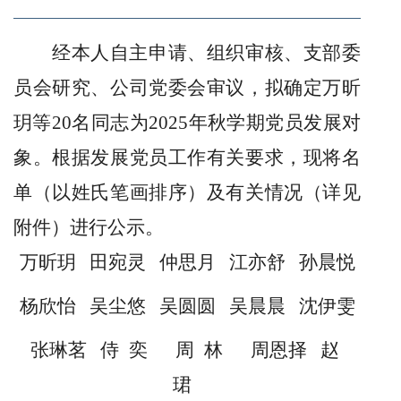
经本人自主申请、组织审核、支部委
员会研究、公司党委会审议，拟确定万昕
玥等
20
名同志为
2025
年秋学期党员发展对
象。根据发展党员工作有关要求，现将名
单（以姓氏笔画排序）及有关情况（详见
附件）进行公示。
万昕玥
田宛灵
仲思月
江亦舒
孙晨悦
杨欣怡
吴尘悠
吴圆圆
吴晨晨
沈伊雯
张琳茗
侍奕
周林
周恩择
赵
珺