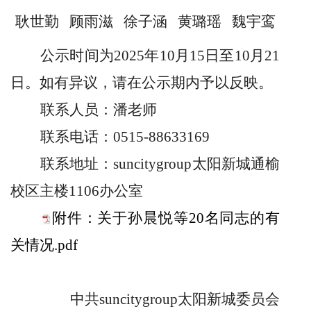
耿世勤
顾雨滋
徐子涵
黄璐瑶
魏宇鸾
公示时间为
2025
年
10
月
15
日至
10
月
21
日。如有异议，请在公示期内予以反映。
联系人员：潘老师
联系电话：
0515-88633169
联系地址：suncitygroup太阳新城通榆
校区主楼
1106
办公室
附件：关于孙晨悦等20名同志的有
关情况.pdf
中共suncitygroup太阳新城委员会