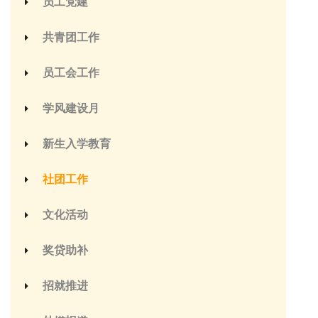
员工党建
共青团工作
员工会工作
学风建设月
新生入学教育
社团工作
文化活动
奖贷助补
招就推进